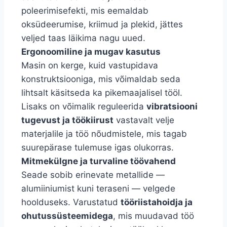
poleerimisefekti, mis eemaldab
oksüdeerumise, kriimud ja plekid, jättes
veljed taas läikima nagu uued.
Ergonoomiline ja mugav kasutus
Masin on kerge, kuid vastupidava
konstruktsiooniga, mis võimaldab seda
lihtsalt käsitseda ka pikemaajalisel tööl.
Lisaks on võimalik reguleerida
vibratsiooni
tugevust ja töökiirust
vastavalt velje
materjalile ja töö nõudmistele, mis tagab
suurepärase tulemuse igas olukorras.
Mitmekülgne ja turvaline töövahend
Seade sobib erinevate metallide —
alumiiniumist kuni teraseni — velgede
hoolduseks. Varustatud
tööriistahoidja ja
ohutussüsteemidega
, mis muudavad töö