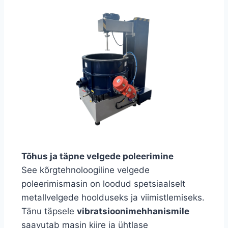
Tõhus ja täpne velgede poleerimine
See kõrgtehnoloogiline velgede
poleerimismasin on loodud spetsiaalselt
metallvelgede hoolduseks ja viimistlemiseks.
Tänu täpsele
vibratsioonimehhanismile
saavutab masin kiire ja ühtlase