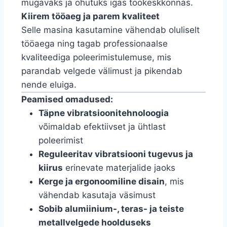
mugavaks ja ohutuks igas töökeskkonnas.
Kiirem tööaeg ja parem kvaliteet
Selle masina kasutamine vähendab oluliselt
tööaega ning tagab professionaalse
kvaliteediga poleerimistulemuse, mis
parandab velgede välimust ja pikendab
nende eluiga.
Peamised omadused:
Täpne vibratsioonitehnoloogia
võimaldab efektiivset ja ühtlast
poleerimist
Reguleeritav vibratsiooni tugevus ja
kiirus
erinevate materjalide jaoks
Kerge ja ergonoomiline disain
, mis
vähendab kasutaja väsimust
Sobib alumiinium-, teras- ja teiste
metallvelgede hoolduseks