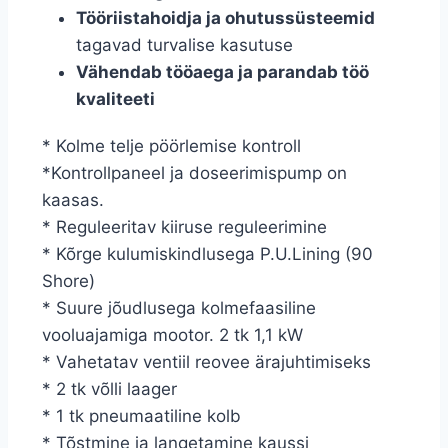
Tööriistahoidja ja ohutussüsteemid
tagavad turvalise kasutuse
Vähendab tööaega ja parandab töö
kvaliteeti
* Kolme telje pöörlemise kontroll
*Kontrollpaneel ja doseerimispump on
kaasas.
* Reguleeritav kiiruse reguleerimine
* Kõrge kulumiskindlusega P.U.Lining (90
Shore)
* Suure jõudlusega kolmefaasiline
vooluajamiga mootor. 2 tk 1,1 kW
* Vahetatav ventiil reovee ärajuhtimiseks
* 2 tk võlli laager
* 1 tk pneumaatiline kolb
* Tõstmine ja langetamine kaussi