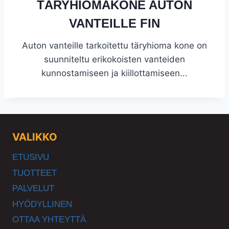
TÄRYHIOMAKONE AUTON
VANTEILLE FIN
Auton vanteille tarkoitettu täryhioma kone on
suunniteltu erikokoisten vanteiden
kunnostamiseen ja kiillottamiseen...
VALIKKO
ETUSIVU
TUOTTEET
PALVELUT
HYÖDYLLINEN
OTTAA YHTEYTTÄ