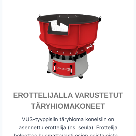
EROTTELIJALLA VARUSTETUT
TÄRYHIOMAKONEET
VUS-tyyppisiin täryhioma koneisiin on
asennettu erottelija (ns. seula). Erottelija
helpottaa huomattavasti osien poistamista...