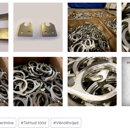
erimine
#
Tehtud tööd
#
Vibrolihvijad