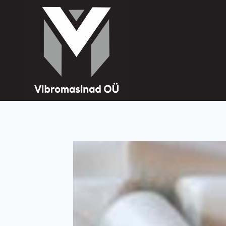
Skip
to
content