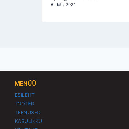
6. dets. 2024
MENÜÜ
ESILEHT
TOOTED
TEENUSED
KASULIKKU