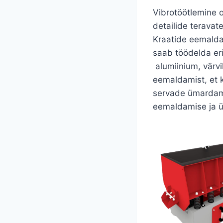
Vibrotöötlemine o
detailide teravat
Kraatide eemalda
saab töödelda eri
alumiinium, värvil
eemaldamist, et k
servade ümardami
eemaldamise ja 