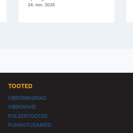
24. nov. 2025
TOOTED
VIBROMASINAD
VIBROKIVID
POLEERTOOTED
PUHASTUSAINED