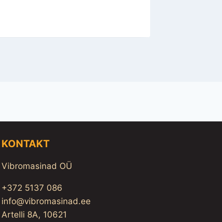
KONTAKT
Vibromasinad OÜ
+372 5137 086
info@vibromasinad.ee
Artelli 8A, 10621