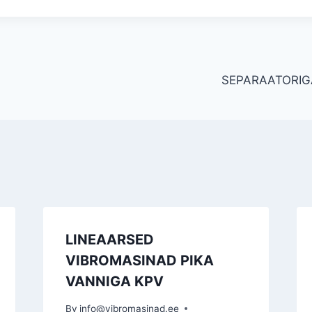
ne
SEPARAATORIG
LINEAARSED
VIBROMASINAD PIKA
VANNIGA KPV
By
info@vibromasinad.ee