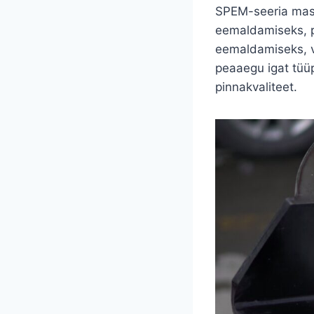
SPEM-seeria masi
eemaldamiseks, po
eemaldamiseks, v
peaaegu igat tüü
pinnakvaliteet.