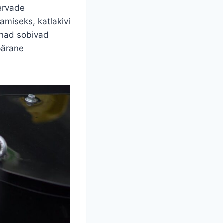
ervade
amiseks, katlakivi
inad sobivad
pärane