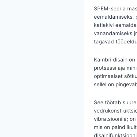
SPEM-seeria masi
eemaldamiseks, p
katlakivi eemald
vanandamiseks jn
tagavad töödeldu
Kambri disain on 
protsessi aja min
optimaalset sõtku
sellel on pingeva
See töötab suure 
vedrukonstruktsi
vibratsioonile; o
mis on paindlikul
disainifunktsiooni