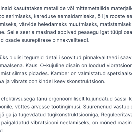
naid kasutatakse metallide või mittemetallide materjal
oleerimiseks, kareduse eemaldamiseks, õli ja rooste 
amiseks, värvide heledamaks muutmiseks, matistamisek
e. Selle seeria masinad sobivad peaaegu igat tüüpi osa
d osade suurepärase pinnakvaliteedi.
üks olulisi tegureid detaili soovitud pinnakvaliteedi saa
imaalsena. Kausi O-kujuline disain on loodud vibratsioon
mist silmas pidades. Kamber on valmistatud spetsiaalse
ba ja vibratsioonikindel keeviskonstruktsioon.
efektiivsusega tänu ergonoomiliselt kujundatud šassii k
oonile, võttes arvesse töötingimusi. Suurenenud vastup
n jäiga ja tugevdatud tugikonstruktsiooniga; Reguleeritav
t paigaldatud vibratsiooni neelamiseks, on mõned masin
d.