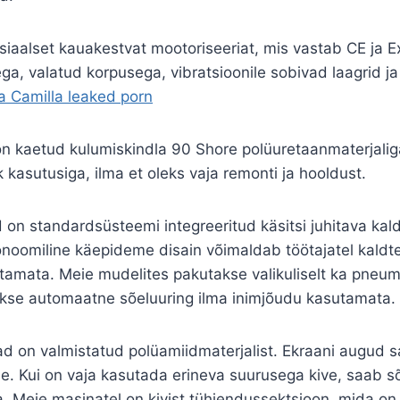
iaalset kauakestvat mootoriseeriat, mis vastab CE ja Ex
ga, valatud korpusega, vibratsioonile sobivad laagrid ja 
a Camilla leaked porn
n kaetud kulumiskindla 90 Shore polüuretaanmaterjaliga
 kasutusiga, ilma et oleks vaja remonti ja hooldust.
d on standardsüsteemi integreeritud käsitsi juhitava kald
noomiline käepideme disain võimaldab töötajatel kaldte
utamata. Meie mudelites pakutakse valikuliselt ka pneuma
akse automaatne sõeluuring ilma inimjõudu kasutamata.
d on valmistatud polüamiidmaterjalist. Ekraani augud s
e. Kui on vaja kasutada erineva suurusega kive, saab sõ
 Meie masinatel on kivist tühjendussektsioon, mida on 