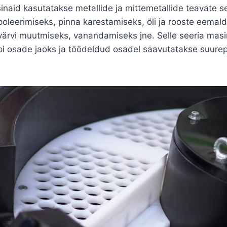
naid kasutatakse metallide ja mittemetallide teavate s
leerimiseks, pinna karestamiseks, õli ja rooste eemald
ärvi muutmiseks, vanandamiseks jne. Selle seeria mas
pi osade jaoks ja töödeldud osadel saavutatakse suure