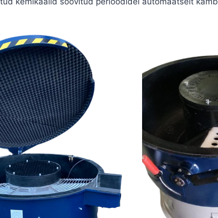
atud kemikaalid soovitud perioodidel automaatselt kamb