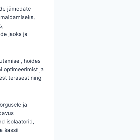
ide jämedate
eemaldamiseks,
s,
de jaoks ja
vutamisel, hoides
i optimeerimist ja
st terasest ning
õrgusele ja
idavus
ad isolaatorid,
a šassii