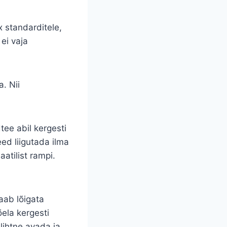
 standarditele,
ei vaja
. Nii
tee abil kergesti
ed liigutada ilma
atilist rampi.
aab lõigata
ela kergesti
lihtne avada ja