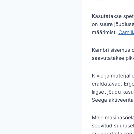
Kasutatakse spets
on suure jõudluse
määrimist.
Camill
Kambri sisemus o
saavutatakse pikk
Kivid ja materjali
eraldatavad. Ergo
liigset jõudu kas
Seega aktiveerit
Meie masinasõela
soovitud suurusel
asendada teisega.