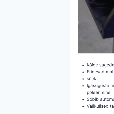
Kõige sageda
Erinevad mah
sõela
Igasuguste m
poleerimine
Sobib automa
Valikulised t