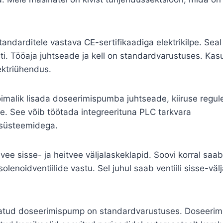
ndarditele vastava CE-sertifikaadiga elektrikilpe. Seal o
ti. Tööaja juhtseade ja kell on standardvarustuses. Kas
ektriühendus.
õimalik lisada doseerimispumba juhtseade, kiiruse regul
ne. See võib töötada integreerituna PLC tarkvara
ssüsteemidega.
ee sisse- ja heitvee väljalaskeklapid. Soovi korral sa
lenoidventiilide vastu. Sel juhul saab ventiili sisse-välj
atud doseerimispump on standardvarustuses. Doseeri