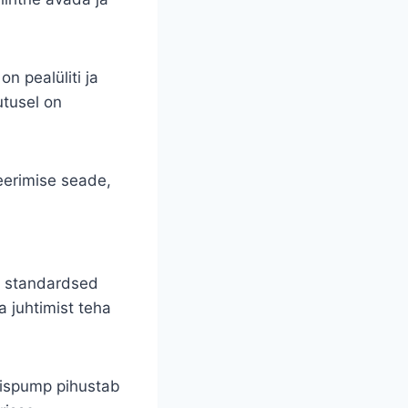
n pealüliti ja
utusel on
eerimise seade,
ab standardsed
a juhtimist teha
mispump pihustab