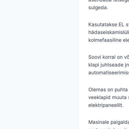
sulgeda.
Kasutatakse EL sta
hädaseiskamislüli
kolmefaasiline el
Soovi korral on v
klapi juhtseade j
automatiseerimi
Olemas on puhta v
veeklapid muuta so
elektripaneelilt.
Masinale paigald