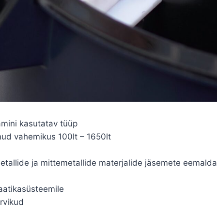
mini kasutatav tüüp
ud vahemikus 100lt – 1650lt
etallide ja mittemetallide materjalide jäsemete eemald
atikasüsteemile
arvikud