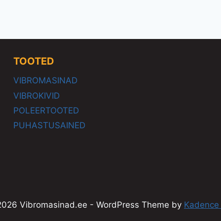
TOOTED
VIBROMASINAD
VIBROKIVID
POLEERTOOTED
PUHASTUSAINED
026 Vibromasinad.ee - WordPress Theme by
Kadence