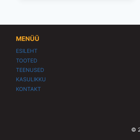
MENÜÜ
ESILEHT
TOOTED
TEENUSED
KASULIKKU
KONTAKT
© 2