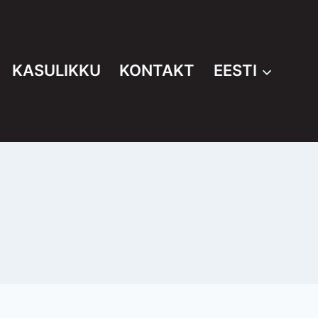
KASULIKKU
KONTAKT
EESTI