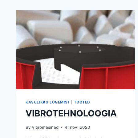
KASULIKKU LUGEMIST
|
TOOTED
VIBROTEHNOLOOGIA
By
Vibromasinad
4. nov. 2020