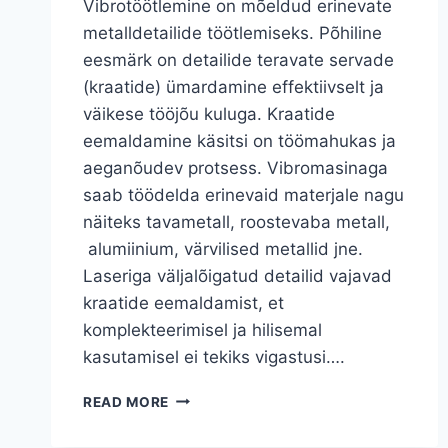
Vibrotöötlemine on mõeldud erinevate
metalldetailide töötlemiseks. Põhiline
eesmärk on detailide teravate servade
(kraatide) ümardamine effektiivselt ja
väikese tööjõu kuluga. Kraatide
eemaldamine käsitsi on töömahukas ja
aeganõudev protsess. Vibromasinaga
saab töödelda erinevaid materjale nagu
näiteks tavametall, roostevaba metall,
alumiinium, värvilised metallid jne.
Laseriga väljalõigatud detailid vajavad
kraatide eemaldamist, et
komplekteerimisel ja hilisemal
kasutamisel ei tekiks vigastusi….
VIBROTEHNOLOOGIA
READ MORE