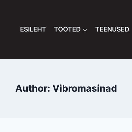
ESILEHT
TOOTED
TEENUSED
Author: Vibromasinad