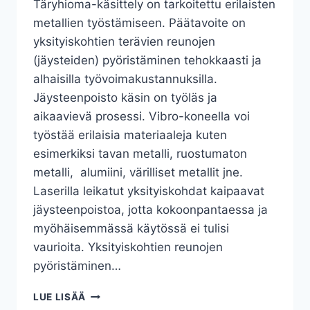
Täryhioma-käsittely on tarkoitettu erilaisten
metallien työstämiseen. Päätavoite on
yksityiskohtien terävien reunojen
(jäysteiden) pyöristäminen tehokkaasti ja
alhaisilla työvoimakustannuksilla.
Jäysteenpoisto käsin on työläs ja
aikaavievä prosessi. Vibro-koneella voi
työstää erilaisia materiaaleja kuten
esimerkiksi tavan metalli, ruostumaton
metalli, alumiini, värilliset metallit jne.
Laserilla leikatut yksityiskohdat kaipaavat
jäysteenpoistoa, jotta kokoonpantaessa ja
myöhäisemmässä käytössä ei tulisi
vaurioita. Yksityiskohtien reunojen
pyöristäminen…
TÄRYHIOMA-
LUE LISÄÄ
TEKNOLOGIA