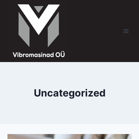
Siirry
sisältöön
Uncategorized