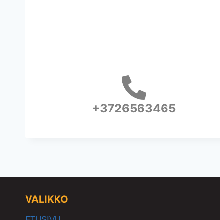
+3726563465
VALIKKO
ETUSIVU