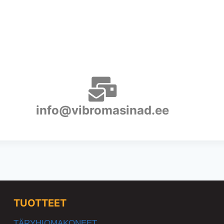
info@vibromasinad.ee
TUOTTEET
TÄRYHIOMAKONEET