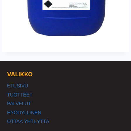
VALIKKO
ETUSIVU
TUOTTEET
PALVELUT
HYÖDYLLINEN
OTTAA YHTEYTTÄ