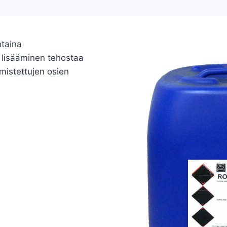
htaina
 lisääminen tehostaa
lmistettujen osien