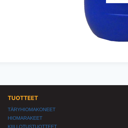
TUOTTEET
TÄRYHIOMAKONEET
HIOMARAKEET
KIILLOTUSTUOTTEET