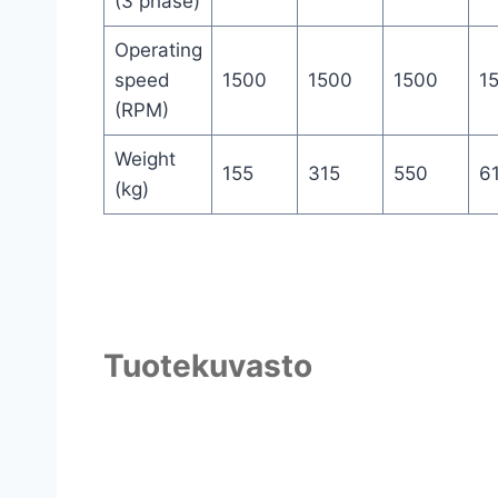
(3 phase)
Operating
speed
1500
1500
1500
1
(RPM)
Weight
155
315
550
6
(kg)
Tuotekuvasto