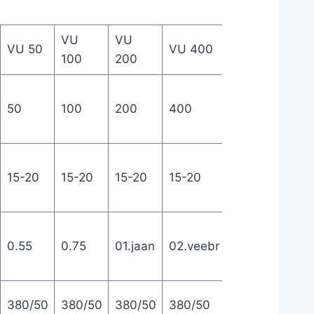
VU
VU
VU
VU
VU 50
VU 400
100
200
600
800
50
100
200
400
600
800
15-20
15-20
15-20
15-20
15-20
15-2
0.55
0.75
01.jaan
02.veebr
3
05.m
380/50
380/50
380/50
380/50
380/50
380/