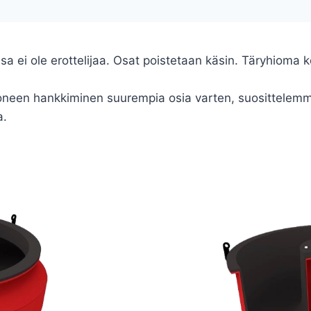
sa ei ole erottelijaa. Osat poistetaan käsin. Täryhioma 
.
koneen hankkiminen suurempia osia varten, suosittelemm
a.