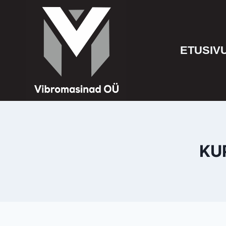
ETUSIV
KU