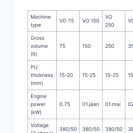
Machine
VO
VO 75
VO 150
V
type
250
Gross
volume
75
150
250
3
(lt)
PU
thickness
15-20
15-25
15-25
1
(mm)
Engine
power
0.75
01.jaan
01.mai
0
(kW)
Voltage
380/50
380/50
380/50
3