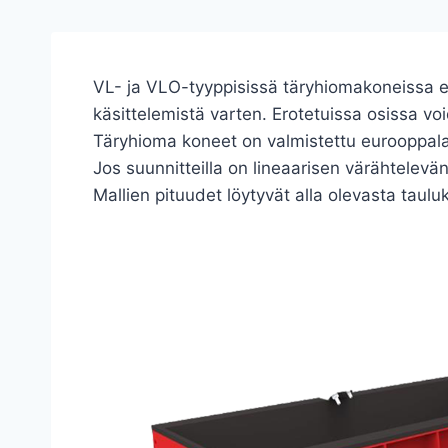
VL- ja VLO-tyyppisissä täryhiomakoneissa ei 
käsittelemistä varten. Erotetuissa osissa voi
Täryhioma koneet on valmistettu eurooppala
Jos suunnitteilla on lineaarisen värähtelev
Mallien pituudet löytyvät alla olevasta taulu