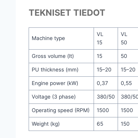
TEKNISET TIEDOT
VL
VL
Machine type
15
50
Gross volume (lt)
15
50
PU thickness (mm)
15–20
15–20
Engine power (kW)
0,37
0,55
Voltage (3 phase)
380/50
380/5
Operating speed (RPM)
1500
1500
Weight (kg)
65
150