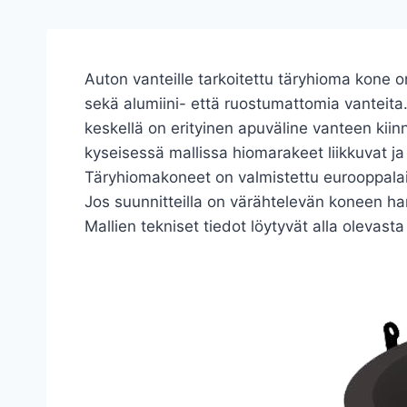
Auton vanteille tarkoitettu täryhioma kone 
sekä alumiini- että ruostumattomia vantei
keskellä on erityinen apuväline vanteen kiin
kyseisessä mallissa hiomarakeet liikkuvat ja 
Täryhiomakoneet on valmistettu eurooppalai
Jos suunnitteilla on värähtelevän koneen h
Mallien tekniset tiedot löytyvät alla olevasta