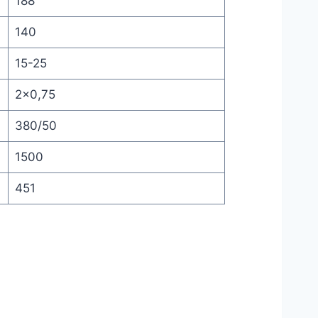
188
140
15-25
2×0,75
380/50
1500
451