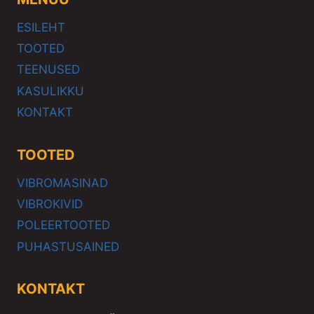
ESILEHT
TOOTED
TEENUSED
KASULIKKU
KONTAKT
TOOTED
VIBROMASINAD
VIBROKIVID
POLEERTOOTED
PUHASTUSAINED
KONTAKT