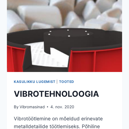
KASULIKKU LUGEMIST
|
TOOTED
VIBROTEHNOLOOGIA
By
Vibromasinad
4. nov. 2020
Vibrotöötlemine on mõeldud erinevate
metalldetailide töötlemiseks. Põhiline