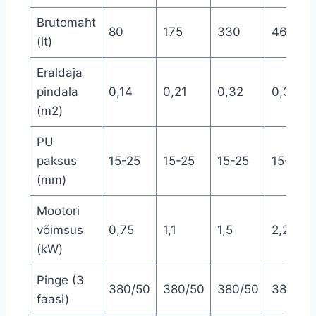
Brutomaht
80
175
330
460
(lt)
Eraldaja
pindala
0,14
0,21
0,32
0,39
(m2)
PU
paksus
15-25
15-25
15-25
15-25
(mm)
Mootori
võimsus
0,75
1,1
1,5
2,2
(kW)
Pinge (3
380/50
380/50
380/50
380/50
faasi)