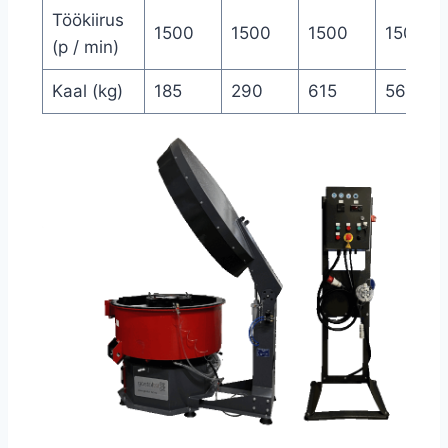
Töökiirus
1500
1500
1500
1500
(p / min)
Kaal (kg)
185
290
615
560