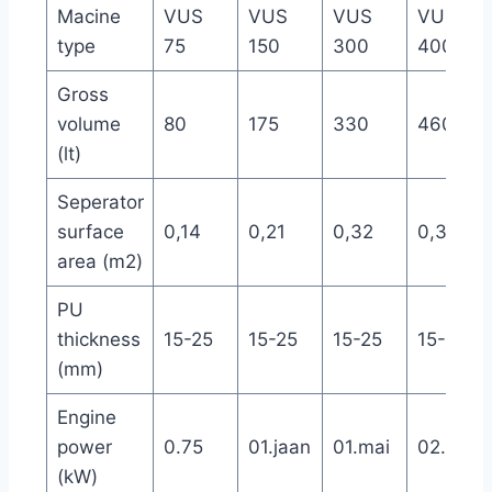
Macine
VUS
VUS
VUS
VUS
type
75
150
300
400
Gross
volume
80
175
330
460
(lt)
Seperator
surface
0,14
0,21
0,32
0,39
area (m2)
PU
thickness
15-25
15-25
15-25
15-25
(mm)
Engine
power
0.75
01.jaan
01.mai
02.veeb
(kW)