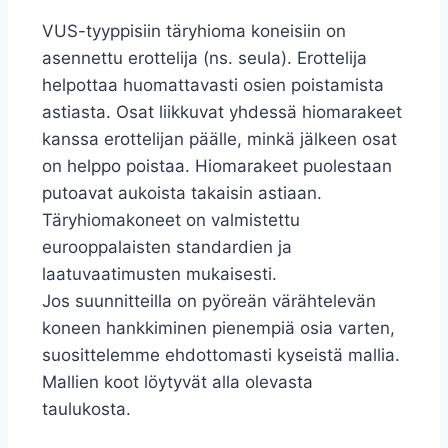
VUS-tyyppisiin täryhioma koneisiin on
asennettu erottelija (ns. seula). Erottelija
helpottaa huomattavasti osien poistamista
astiasta. Osat liikkuvat yhdessä hiomarakeet
kanssa erottelijan päälle, minkä jälkeen osat
on helppo poistaa. Hiomarakeet puolestaan
putoavat aukoista takaisin astiaan.
Täryhiomakoneet on valmistettu
eurooppalaisten standardien ja
laatuvaatimusten mukaisesti.
Jos suunnitteilla on pyöreän värähtelevän
koneen hankkiminen pienempiä osia varten,
suosittelemme ehdottomasti kyseistä mallia.
Mallien koot löytyvät alla olevasta
taulukosta.