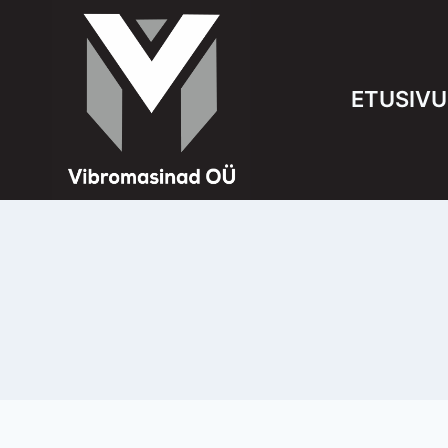
Siirry
sisältöön
ETUSIVU