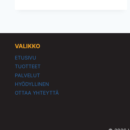
AUTON
VANTEILLE
VALIKKO
ETUSIVU
TUOTTEET
PALVELUT
HYÖDYLLINEN
OTTAA YHTEYTTÄ